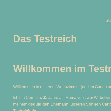
Zum
Inhalt
springen
Sta
Das Testreich
Willkommen im Testr
Willkommen in unserem Wohnzimmer (und im Garten und
Ich bin Carmela, 35 Jahre alt, Mama von zwei Wirbelwi
meinem
geduldigen Ehemann
, unseren
Söhnen Carl
Testreich.de
.