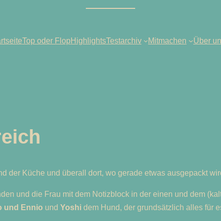
rtseite
Top oder Flop
Highlights
Testarchiv
Mitmachen
Über u
eich
 der Küche und überall dort, wo gerade etwas ausgepackt wir
nden und die Frau mit dem Notizblock in der einen und dem (ka
o und Ennio
und
Yoshi
dem Hund, der grundsätzlich alles für es