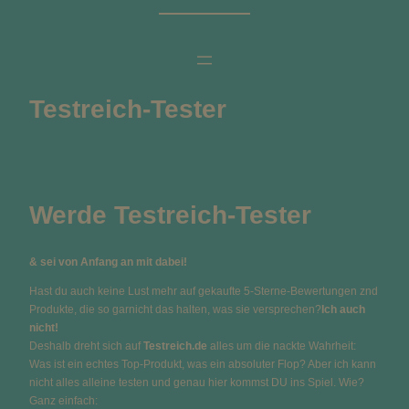
Zum
Inhalt
springen
Testreich-Tester
Werde Testreich-Tester
& sei von Anfang an mit dabei!
Hast du auch keine Lust mehr auf gekaufte 5-Sterne-Bewertungen znd
Produkte, die so garnicht das halten, was sie versprechen?
Ich auch
nicht!
Deshalb dreht sich auf
Testreich.de
alles um die nackte Wahrheit:
Was ist ein echtes Top-Produkt, was ein absoluter Flop? Aber ich kann
nicht alles alleine testen und genau hier kommst DU ins Spiel.
Wie?
Ganz einfach: