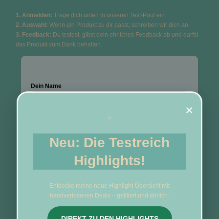
1. Anmelden:
Trage dich unten in unseren Test-Pool ein
2. Auswahl:
Wenn ein Produkt zu dir passt, schreiben wir dich an.
3. Feedback:
Du testest, gibst dein ehrliches Feedback ab und darfst
das Produkt zum Dank behalten.
Dein Name
×
⭐
Neu: Die Testreich
Deine E-Mail-Adresse
Highlights!
Entdecke meine neue Highlight-Übersicht mit
Was würdest du am liebsten testen?
handverlesenen Deals – gefiltert und ehrlich.
DIREKT ZU DEN HIGHLIGHTS